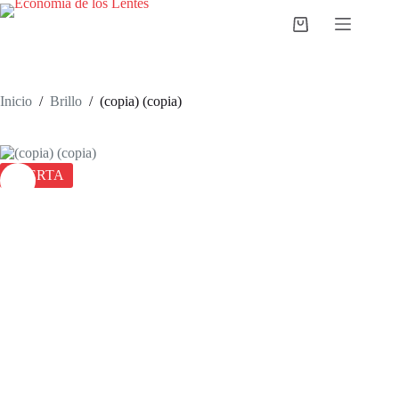
Saltar
al
Carro
contenido
de
compra
Inicio
/
Brillo
/
(copia) (copia)
OFERTA