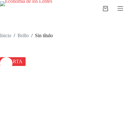
Saltar
al
Carro
contenido
de
compra
Inicio
/
Brillo
/
Sin título
OFERTA