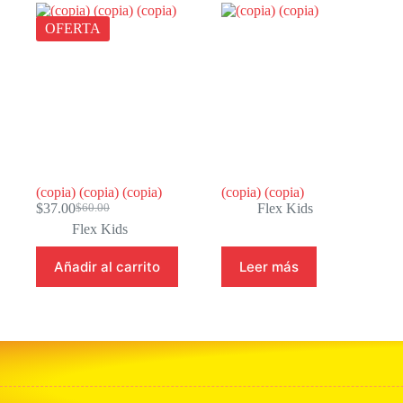
OFERTA
(copia) (copia) (copia)
(copia) (copia)
$
37.00
Flex Kids
$
60.00
El
El
Flex Kids
precio
precio
original
actual
era:
es:
Añadir al carrito
Leer más
$60.00.
$37.00.