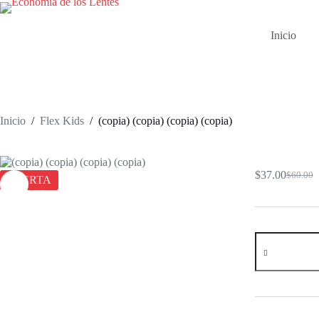
Saltar
al
contenido
Inicio
Inicio
/
Flex Kids
/
(copia) (copia) (copia) (copia)
(copia) (copia
$
37.00
$
60.00
OFERTA
El
El
precio
precio
original
actual
era:
es:
$60.00.
$37.00.
(copia)
(copia)
(copia)
(copia)
cantidad