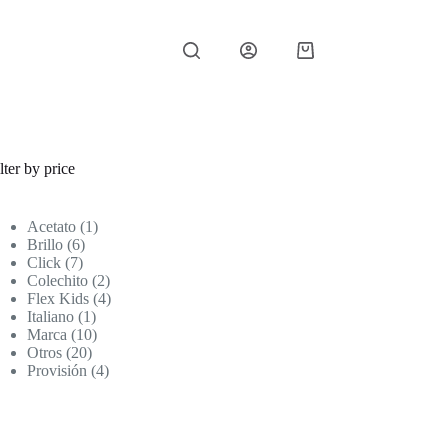
Carro
de
compra
lter by price
1
Acetato
1
6
producto
Brillo
6
7
productos
Click
7
productos
2
Colechito
2
productos
4
Flex Kids
4
1
productos
Italiano
1
producto
10
Marca
10
20
productos
Otros
20
productos
4
Provisión
4
productos