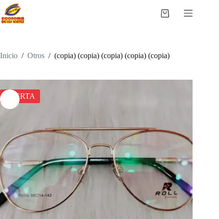
Saltar
al
Carro
contenido
de
compra
Inicio
/
Otros
/
(copia) (copia) (copia) (copia) (copia)
OFERTA