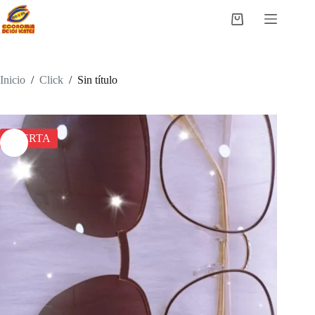
Saltar
al
Carro
contenido
de
compra
Inicio
/
Click
/
Sin título
OFERTA