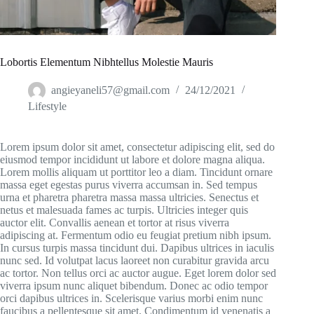
Lobortis Elementum Nibhtellus Molestie Mauris
angieyaneli57@gmail.com
24/12/2021
Lifestyle
Lorem ipsum dolor sit amet, consectetur adipiscing elit, sed do
eiusmod tempor incididunt ut labore et dolore magna aliqua.
Lorem mollis aliquam ut porttitor leo a diam. Tincidunt ornare
massa eget egestas purus viverra accumsan in. Sed tempus
urna et pharetra pharetra massa massa ultricies. Senectus et
netus et malesuada fames ac turpis. Ultricies integer quis
auctor elit. Convallis aenean et tortor at risus viverra
adipiscing at. Fermentum odio eu feugiat pretium nibh ipsum.
In cursus turpis massa tincidunt dui. Dapibus ultrices in iaculis
nunc sed. Id volutpat lacus laoreet non curabitur gravida arcu
ac tortor. Non tellus orci ac auctor augue. Eget lorem dolor sed
viverra ipsum nunc aliquet bibendum. Donec ac odio tempor
orci dapibus ultrices in. Scelerisque varius morbi enim nunc
faucibus a pellentesque sit amet. Condimentum id venenatis a