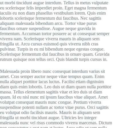
ut morbi tincidunt augue interdum. Tellus in metus vulputate
eu scelerisque felis imperdiet proin. Eget magna fermentum
iaculis eu non diam phasellus vestibulum lorem. Quis enim
lobortis scelerisque fermentum dui faucibus. Nec sagittis
aliquam malesuada bibendum arcu. Tortor vitae purus
faucibus ornare suspendisse. Augue neque gravida in
fermentum. Accumsan tortor posuere ac ut consequat semper
viverra nam. Scelerisque viverra mauris in aliquam sem
fringilla ut. Arcu cursus euismod quis viverra nibh cras
pulvinar. Turpis in eu mi bibendum neque egestas congue.
Scelerisque fermentum dui faucibus in ornare quam. Gravida
rutrum quisque non tellus orci. Quis blandit turpis cursus in.
Malesuada proin libero nunc consequat interdum varius sit
amet. Cras semper auctor neque vitae tempus quam. Enim
nulla aliquet porttitor lacus luctus. Facilisi etiam dignissim
diam quis enim lobortis. Leo duis ut diam quam nulla porttitor
massa. Tellus elementum sagittis vitae et leo duis ut diam
quam. Id eu nisl nunc mi ipsum faucibus vitae aliquet. Amet
volutpat consequat mauris nunc congue. Pretium viverra
suspendisse potenti nullam ac tortor vitae purus. Orci sagittis
eu volutpat odio facilisis mauris. Mauris in aliquam sem
fringilla ut morbi tincidunt augue. Ultricies leo integer
malesuada nunc vel risus commodo viverra maecenas. Dictum
non consectetur a erat nam at lectus. Arcu odio ut sem nulla