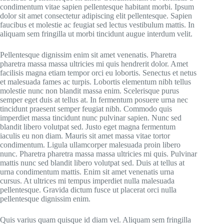
condimentum vitae sapien pellentesque habitant morbi. Ipsum
dolor sit amet consectetur adipiscing elit pellentesque. Sapien
faucibus et molestie ac feugiat sed lectus vestibulum mattis. In
aliquam sem fringilla ut morbi tincidunt augue interdum velit.
Pellentesque dignissim enim sit amet venenatis. Pharetra
pharetra massa massa ultricies mi quis hendrerit dolor. Amet
facilisis magna etiam tempor orci eu lobortis. Senectus et netus
et malesuada fames ac turpis. Lobortis elementum nibh tellus
molestie nunc non blandit massa enim. Scelerisque purus
semper eget duis at tellus at. In fermentum posuere urna nec
tincidunt praesent semper feugiat nibh. Commodo quis
imperdiet massa tincidunt nunc pulvinar sapien. Nunc sed
blandit libero volutpat sed. Justo eget magna fermentum
iaculis eu non diam. Mauris sit amet massa vitae tortor
condimentum. Ligula ullamcorper malesuada proin libero
nunc. Pharetra pharetra massa massa ultricies mi quis. Pulvinar
mattis nunc sed blandit libero volutpat sed. Duis at tellus at
urna condimentum mattis. Enim sit amet venenatis urna
cursus. At ultrices mi tempus imperdiet nulla malesuada
pellentesque. Gravida dictum fusce ut placerat orci nulla
pellentesque dignissim enim.
Quis varius quam quisque id diam vel. Aliquam sem fringilla